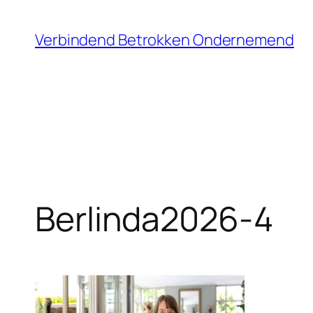
Ga
naar
Verbindend Betrokken Ondernemend
de
inhoud
Berlinda2026-4