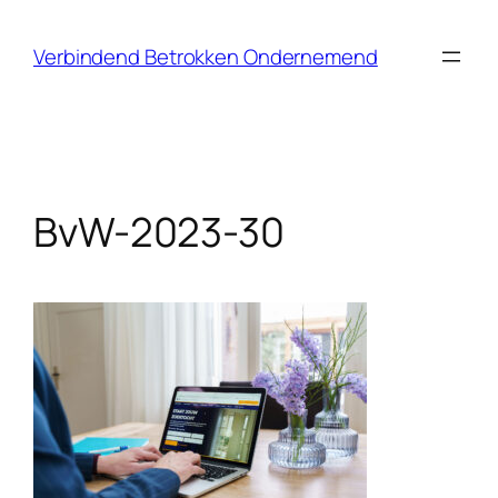
Ga
naar
Verbindend Betrokken Ondernemend
de
inhoud
BvW-2023-30