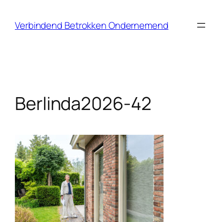
Ga
naar
Verbindend Betrokken Ondernemend
de
inhoud
Berlinda2026-42