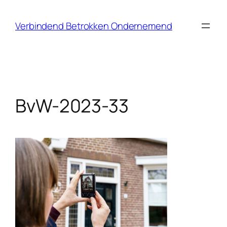
Ga
naar
Verbindend Betrokken Ondernemend
de
inhoud
BvW-2023-33