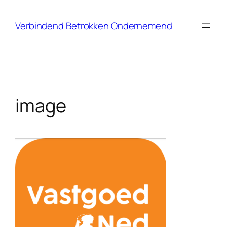
Ga
naar
Verbindend Betrokken Ondernemend
de
inhoud
image