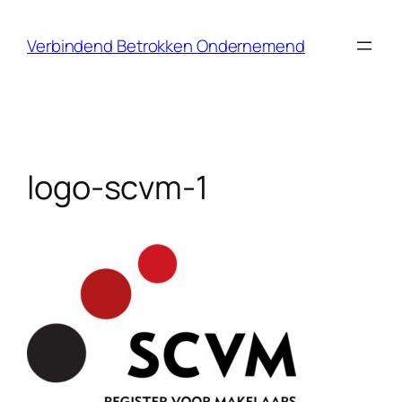
Ga
naar
Verbindend Betrokken Ondernemend
de
inhoud
logo-scvm-1