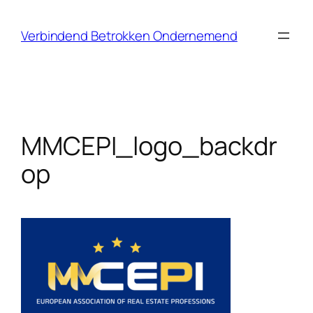
Ga
naar
Verbindend Betrokken Ondernemend
de
inhoud
MMCEPI_logo_backdr
op