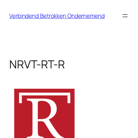
Ga
naar
Verbindend Betrokken Ondernemend
de
inhoud
NRVT-RT-R