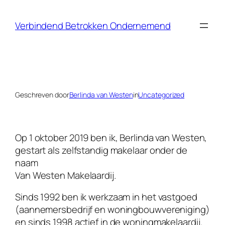
Ga
naar
Verbindend Betrokken Ondernemend
de
inhoud
Geschreven door
Berlinda van Westen
in
Uncategorized
Op 1 oktober 2019 ben ik, Berlinda van Westen,
gestart als zelfstandig makelaar onder de
naam
Van Westen Makelaardij.
Sinds 1992 ben ik werkzaam in het vastgoed
(aannemersbedrijf en woningbouwvereniging)
en sinds 1998 actief in de woningmakelaardij.