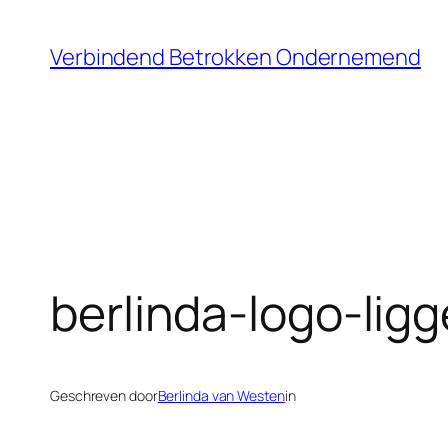
Ga
naar
Verbindend Betrokken Ondernemend
de
inhoud
berlinda-logo-ligg
Geschreven door
Berlinda van Westen
in