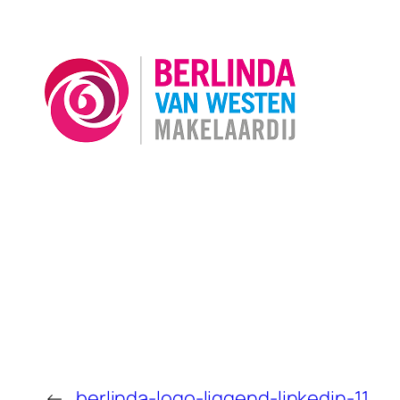
←
berlinda-logo-liggend-linkedin-11